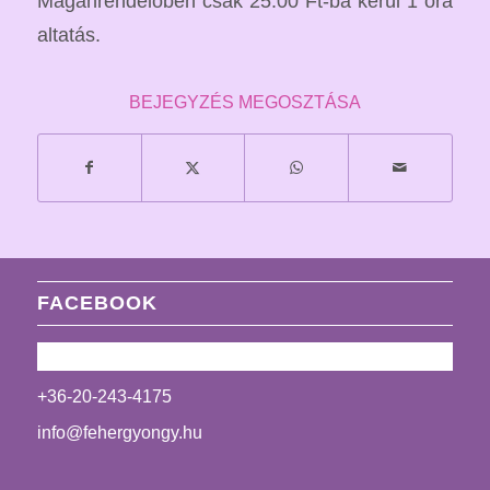
Magánrendelőben csak 25.00 Ft-ba kerül 1 óra
altatás.
BEJEGYZÉS MEGOSZTÁSA
FACEBOOK
+36-20-243-4175
info@fehergyongy.hu