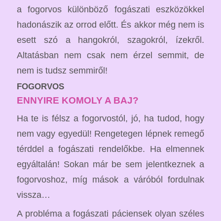
a fogorvos különböző fogászati eszközökkel
hadonászik az orrod előtt. És akkor még nem is
esett szó a hangokról, szagokról, ízekről.
Altatásban nem csak nem érzel semmit, de
nem is tudsz semmiről!
FOGORVOS
ENNYIRE KOMOLY A BAJ?
Ha te is félsz a fogorvostól, jó, ha tudod, hogy
nem vagy egyedül! Rengetegen lépnek remegő
térddel a fogászati rendelőkbe. Ha elmennek
egyáltalán! Sokan már be sem jelentkeznek a
fogorvoshoz, míg mások a váróból fordulnak
vissza…
A probléma a fogászati páciensek olyan széles