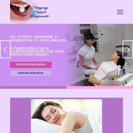
DR. GYŐRFI ADRIENNE A
SENSODYNE ÚJ REKLÁMARCA
A fogfehérítés hazai
szaktekintélyének sok éves
tapasztalata alapján.
TELEVÍZIÓS REKLÁMFILM
KAPCSOLATFELVÉTEL