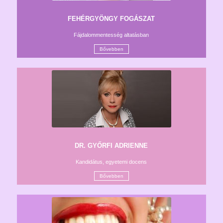
FEHÉRGYÖNGY FOGÁSZAT
Fájdalommentesség altatásban
Bővebben
DR. GYŐRFI ADRIENNE
Kandidátus, egyetemi docens
Bővebben