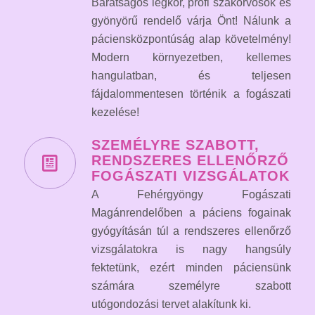
Barátságos légkör, profi szakorvosok és
gyönyörű rendelő várja Önt! Nálunk a
páciensközpontúság alap követelmény!
Modern környezetben, kellemes
hangulatban, és teljesen
fájdalommentesen történik a fogászati
kezelése!
SZEMÉLYRE SZABOTT,
RENDSZERES ELLENŐRZŐ
FOGÁSZATI VIZSGÁLATOK
A Fehérgyöngy Fogászati
Magánrendelőben a páciens fogainak
gyógyításán túl a rendszeres ellenőrző
vizsgálatokra is nagy hangsúly
fektetünk, ezért minden páciensünk
számára személyre szabott
utógondozási tervet alakítunk ki.