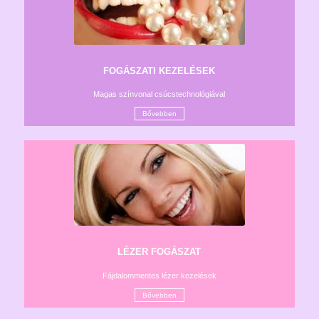
FOGÁSZATI KEZELÉSEK
Magas színvonal csúcstechnológiával
Bővebben
LÉZER FOGÁSZAT
Fájdalommentes lézer kezelések
Bővebben