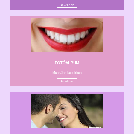
Bővebben
FOTÓALBUM
Munkáink képekben
Bővebben