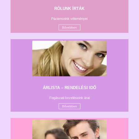
RÓLUNK ÍRTÁK
Pácienseink véleményei
Bővebben
ÁRLISTA – RENDELÉSI IDŐ
Fogászati kezeléseink árai
Bővebben