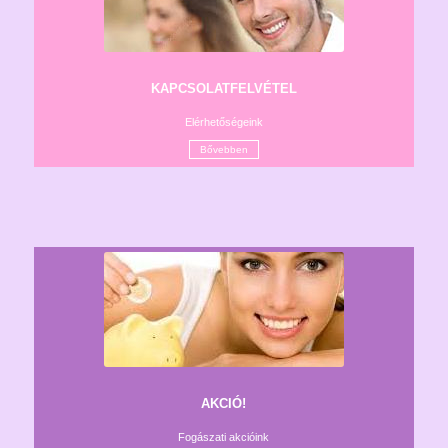
KAPCSOLATFELVÉTEL
Elérhetőségeink
Bővebben
AKCIÓ!
Fogászati akcióink