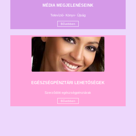
MÉDIA MEGJELENÉSEINK
Televízió- Könyv- Újság
Bővebben
EGÉSZSÉGPÉNZTÁRI LEHETŐSÉGEK
Szerződött egészségpénztárak
Bővebben