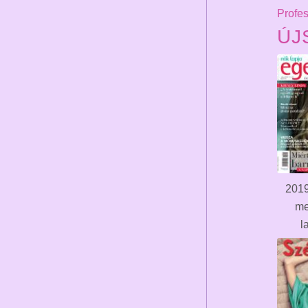
ÚJ
2019
me
l