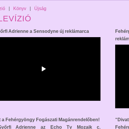
zió
|
Könyv
|
Újság
LEVÍZIÓ
yőrfi Adrienne a Sensodyne új reklámarca
Fehér
reklá
t a Fehérgyöngy Fogászati Magánrendelőben!
“Diva
Győrfi Adrienne az Echo Tv Mozaik c.
Fehér