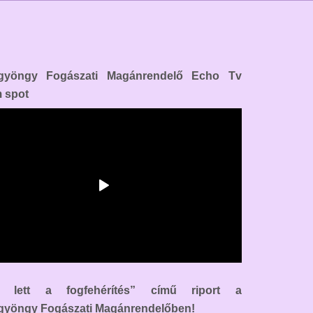
gyöngy Fogászati Magánrendelő Echo Tv
m spot
t lett a fogfehérítés” című riport a
gyöngy Fogászati Magánrendelőben!