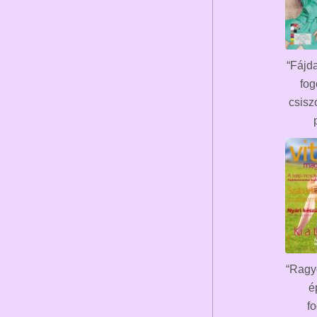
“Fájd
fog
csisz
“Ragy
é
f