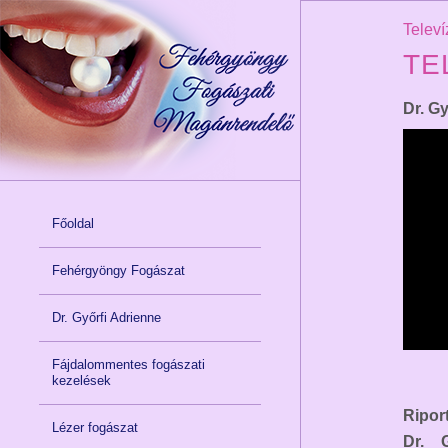
Televí
TE
Dr. G
Főoldal
Fehérgyöngy Fogászat
Dr. Győrfi Adrienne
Fájdalommentes fogászati
kezelések
Ripor
Lézer fogászat
Dr. 