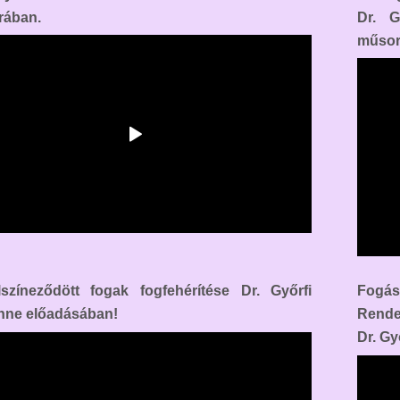
rában.
Dr. G
műsor
színeződött fogak fogfehérítése Dr. Győrfi
Fogás
nne előadásában!
Rende
Dr. Gy