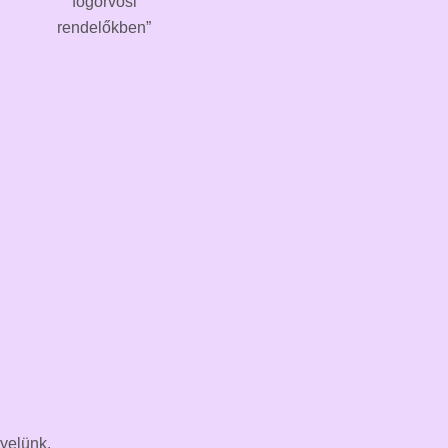
fogorvosi
rendelőkben”
yelünk.