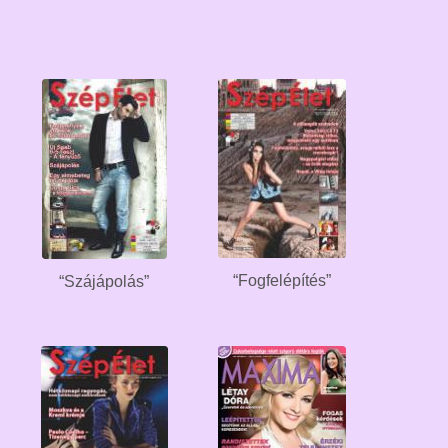
“Fogfelépítés”
“Szájápolás”