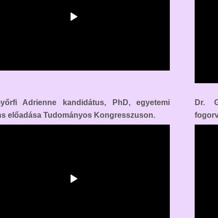
yőrfi Adrienne kandidátus, PhD, egyetemi
Dr. G
s előadása Tudományos Kongresszuson.
fogor