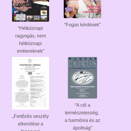
“Fogas kérdések”
“Hétköznapi
ragyogás, nem
hétköznapi
embereknek”
“A cél a
természetesség,
„Fertőzés veszély
a harmónia és az
elkerülése a
ápoltság”