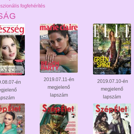
SÁG
2019.07.11-én
2019.07.10-én
.08.07-én
megjelenő
megjelenő
gjelenő
lapszám
lapszám
apszám