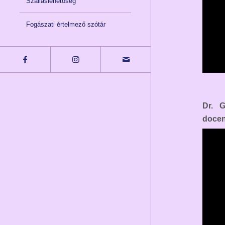
Szálláslehetőség
Fogászati értelmező szótár
Dr. G
docen