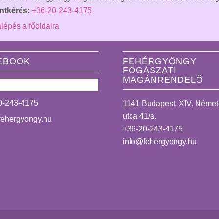
ntkérés:
+36-20-243-4175
lépés a főoldalra
EBOOK
FEHÉRGYÖNGY
FOGÁSZATI
MAGÁNRENDELŐ
0-243-4175
1141 Budapest, XIV. Néme
utca 41/a.
fehergyongy.hu
+36-20-243-4175
info@fehergyongy.hu