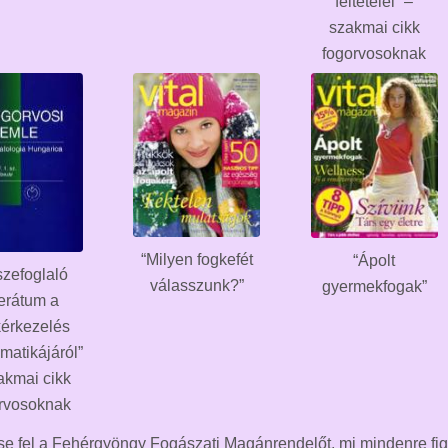
feltételei” –
szakmai cikk
fogorvosoknak
“Milyen fogkefét
“Ápolt
szefoglaló
válasszunk?”
gyermekfogak”
ferátum a
érkezelés
matikájáról”
akmai cikk
rvosoknak
e fel a Fehérgyöngy Fogászati Magánrendelőt, mi mindenre fig