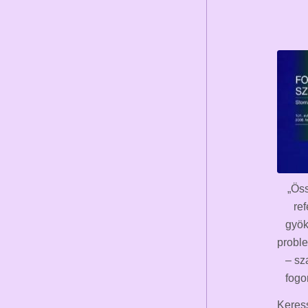
„Ös
re
gyök
proble
– sz
fogo
Keress