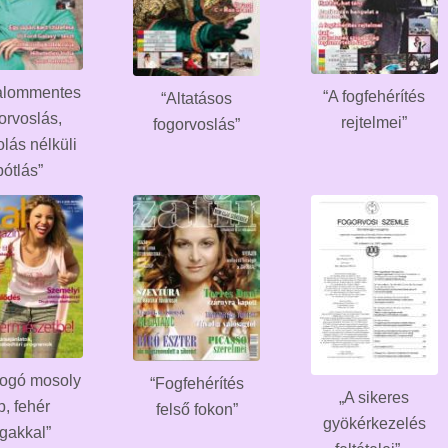
alommentes
“A fogfehérítés
“Altatásos
orvoslás,
rejtelmei”
fogorvoslás”
olás nélküli
pótlás”
ogó mosoly
“Fogfehérítés
„A sikeres
p, fehér
felső fokon”
gyökérkezelés
ogakkal”