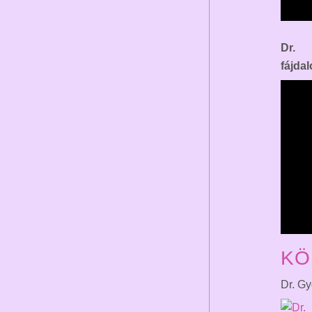
Dr. 
fájda
KÖ
Dr. Gy