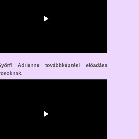
yőrfi Adrienne továbbképzési előadása
vosoknak.