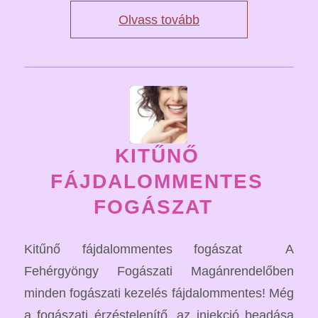
Olvass tovább
KITŰNŐ
FÁJDALOMMENTES
FOGÁSZAT
Kitűnő fájdalommentes fogászat A
Fehérgyöngy Fogászati Magánrendelőben
minden fogászati kezelés fájdalommentes! Még
a fogászati érzéstelenítő, az injekció beadása