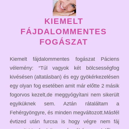
KIEMELT
FÁJDALOMMENTES
FOGÁSZAT
Kiemelt fájdalommentes fogászat Páciens
vélemény: “Túl vagyok két bölcsességfog
kivésésen (altatásban) és egy gyökérkezelésen
egy olyan fog esetében amit már előtte 2 másik
fogorvos kezelt,de meggyógyítani nem sikerült
egyiküknek sem. Aztán rátaláltam a
Fehérgyöngyre, és minden megváltozott.Másfél
évtized után furcsa is hogy végre nem fáj