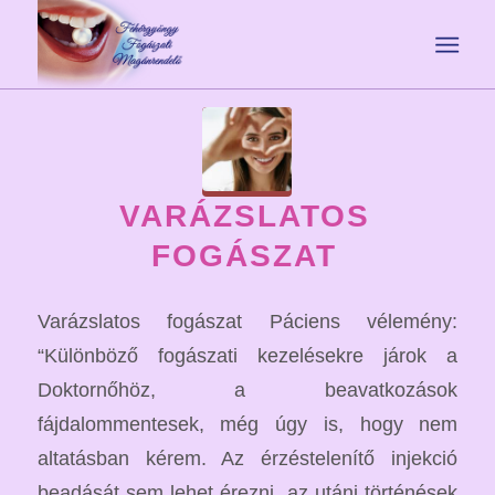
VARÁZSLATOS
FOGÁSZAT
Varázslatos fogászat Páciens vélemény:
“Különböző fogászati kezelésekre járok a
Doktornőhöz, a beavatkozások
fájdalommentesek, még úgy is, hogy nem
altatásban kérem. Az érzéstelenítő injekció
beadását sem lehet érezni, az utáni történések