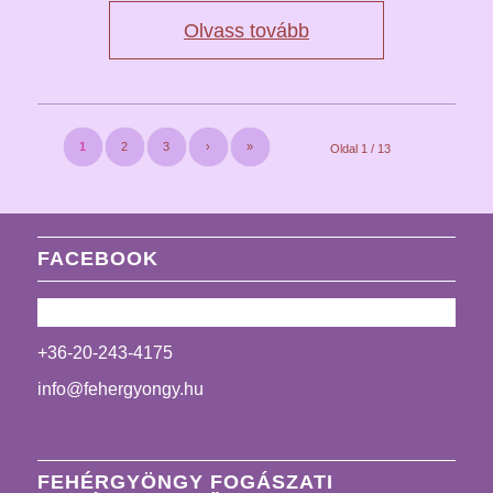
Olvass tovább
1
2
3
›
»
Oldal 1 / 13
FACEBOOK
+36-20-243-4175
info@fehergyongy.hu
FEHÉRGYÖNGY FOGÁSZATI