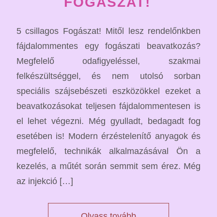
FOGÁSZAT!
5 csillagos Fogászat! Mitől lesz rendelőnkben
fájdalommentes egy fogászati beavatkozás?
Megfelelő odafigyeléssel, szakmai
felkészültséggel, és nem utolsó sorban
speciális szájsebészeti eszközökkel ezeket a
beavatkozásokat teljesen fájdalommentesen is
el lehet végezni. Még gyulladt, bedagadt fog
esetében is! Modern érzéstelenítő anyagok és
megfelelő, technikák alkalmazásával Ön a
kezelés, a műtét során semmit sem érez. Még
az injekció […]
Olvass tovább