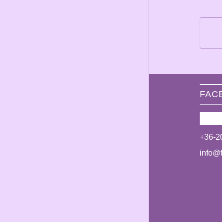
FAC
+36-2
info@