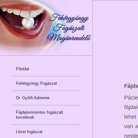
Főoldal
Fehérgyöngy Fogászat
Fájd
Páci
Dr. Győrfi Adrienne
fájda
Fájdalommentes fogászati
lehet
kezelések
van a
Lézer fogászat
rende