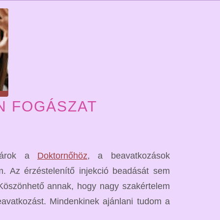
N FOGÁSZAT
 járok a
Doktornőhöz
, a beavatkozások
. Az érzéstelenítő injekció beadását sem
ek. Köszönhető annak, hogy nagy szakértelem
avatkozást. Mindenkinek ajánlani tudom a