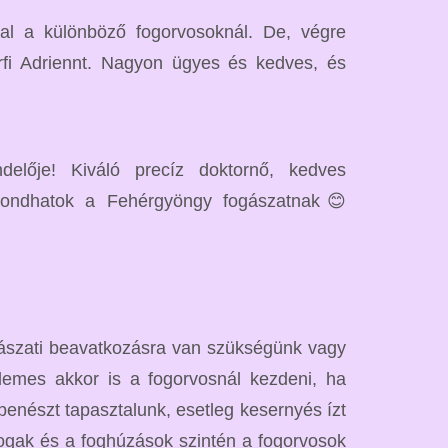
l a különböző fogorvosoknál. De, végre
fi Adriennt. Nagyon ügyes és kedves, és
delője! Kiváló precíz doktornő, kedves
mondhatok a Fehérgyöngy fogászatnak😊
gászati beavatkozásra van szükségünk vagy
demes akkor is a fogorvosnál kezdeni, ha
penészt tapasztalunk, esetleg kesernyés ízt
fogak és a foghúzások szintén a fogorvosok