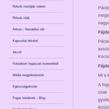
Rólunk mondják videón
Páci
megta
Rólunk írták
nagyo
Árlista – Rendelési idő
Fájd
Páci
Kapcsolat felvétel
assz
Akció!
Kocso
Fotóalbum fogászati eseteinkből
Fájd
Mi a 
Média megjelenéseink
A fog
Egészségpénztár
csak 
Fogas kérdések – Blog
gyull
érzün