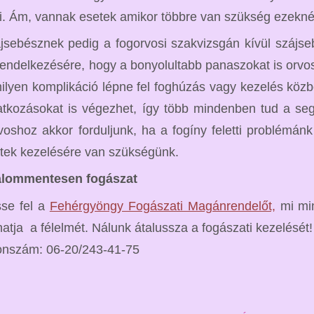
i. Ám, vannak esetek amikor többre van szükség ezeknél 
jsebésznek pedig a fogorvosi szakvizsgán kívül szájseb
 rendelkezésére, hogy a bonyolultabb panaszokat is orvo
ilyen komplikáció lépne fel foghúzás vagy kezelés közbe
tkozásokat is végezhet, így több mindenben tud a segí
voshoz akkor forduljunk, ha a fogíny feletti problémán
etek kezelésére van szükségünk.
alommentesen fogászat
se fel a
Fehérgyöngy Fogászati Magánrendelőt,
mi min
atja a félelmét. Nálunk átalussza a fogászati kezelését!
onszám: 06-20/243-41-75