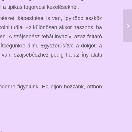
a tipikus fogorvosi kezeléseknél.
észeti képesítései is van, így több eszköz
solni tudja. Ez különösen akkor hasznos, ha
n. A szájsebész tehát invazív, azaz feltáró
tségünkre állni. Egyszerűsítve a dolgot: a
k van, szájsebészhez pedig ha az íny alatti
denre figyelünk. Ha eljön hozzánk, otthon