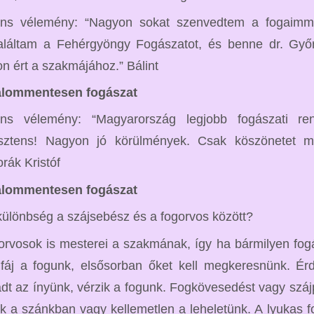
ens vélemény: “Nagyon sokat szenvedtem a fogaimma
láltam a Fehérgyöngy Fogászatot, és benne dr. Győr
n ért a szakmájához.” Bálint
alommentesen fogászat
ens vélemény: “Magyarország legjobb fogászati ren
isztens! Nagyon jó körülmények. Csak köszönetet 
rák Kristóf
alommentesen fogászat
különbség a szájsebész és a fogorvos között?
orvosok is mesterei a szakmának, így ha bármilyen fo
fáj a fogunk, elsősorban őket kell megkeresnünk. Ér
adt az ínyünk, vérzik a fogunk. Fogkövesedést vagy száj
k a szánkban vagy kellemetlen a leheletünk. A lyukas 