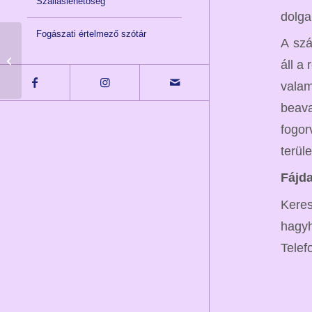
Szálláslehetőség
dolga
Fogászati értelmező szótár
A szá
Fogászati kedvezmény
áll a
fájdalommentesen
valam
beava
fogor
terül
Fájd
Keres
hagyh
Telef