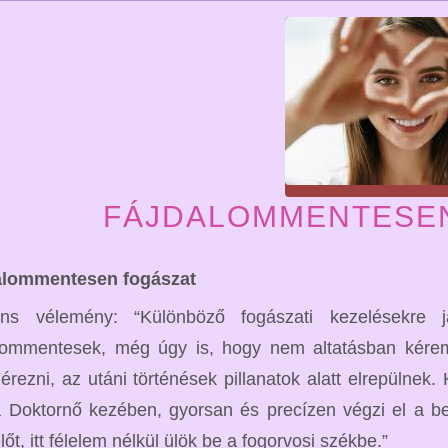
FÁJDALOMMENTESE
alommentesen fogászat
ens vélemény: “Különböző fogászati kezelésekre
lommentesek, még úgy is, hogy nem altatásban kérem
 érezni, az utáni történések pillanatok alatt elrepüln
 Doktornő kezében, gyorsan és precízen végzi el a be
lőt, itt félelem nélkül ülök be a fogorvosi székbe.”