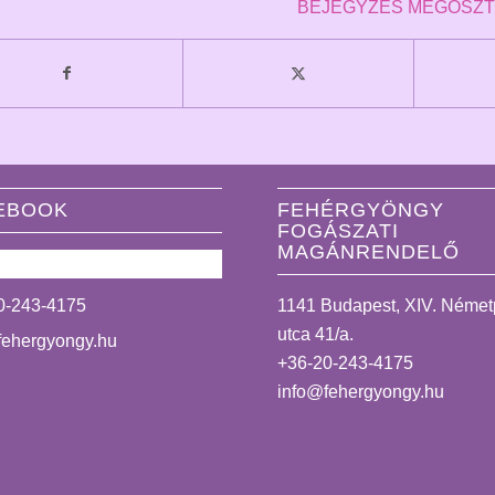
BEJEGYZÉS MEGOSZ
EBOOK
FEHÉRGYÖNGY
FOGÁSZATI
MAGÁNRENDELŐ
0-243-4175
1141 Budapest, XIV. Néme
utca 41/a.
fehergyongy.hu
+36-20-243-4175
info@fehergyongy.hu