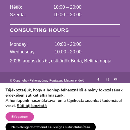
Hétfő:
10:00 – 20:00
Szerda:
10:00 – 20:00
CONSULTING HOURS
Monday:
10:00 - 20:00
Wednesday:
10:00 - 20:00
2026. augusztus 6., csütörtök Berta, Bettina napja.
© Copyright - Fehérgyöngy Fogászati Magánrendelő
Kapcsolat felvétel
Altatásos fogászat
Tájékoztatjuk, hogy a honlap felhasználói élmény fokozásának
Fájdalommentes fogászati kezelések
Lézer fogászat
érdekében sütiket alkalmazunk.
Dr. Győrfi Adrienne
Rólunk mondják videón
A honlapunk használatával ön a tájékoztatásunkat tudomásul
Rólunk írták
Fotóalbum fogászati eseteinkből
veszi.
Süti tájékoztató
Árlista – Rendelési idő
Média megjelenéseink
Egészségpénztár
Szálláslehetőség
Fogászati kezelés egyénre szabottan
Elfogadom
Fogas kérdések – Blog
Fogászati értelmező szótár
Süti tájékoztató
Adatkezelési tájékoztató
Nem elengedhetetlenül szükséges sütik elutasítása
Általános Szerződési Feltételek