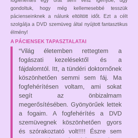
fogfehérítés egy órát sem vesz igénybe, úgy
gondoltuk, hogy még kellemesebbé tesszük
pácienseinknek a nálunk eltöltött időt. Ezt a célt
szolgálja a DVD szemüveg által nyújtott fantasztikus
élmény!
A PÁCIENSEK TAPASZTALATAI
“Világ életemben rettegtem a
fogászati kezelésektől és a
fájdalomtól. Itt, a tündéri doktornőnek
köszönhetően semmi sem fáj. Ma
fogfehérítésen voltam, ami sokat
segít az önbizalmam
megerősítésében. Gyönyörűek lettek
a fogaim. A fogfehérítés a DVD
szemüvegnek köszönhetően gyors
és szórakoztató volt!!!! Észre sem