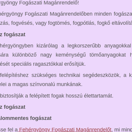
gyöngy Fogászati Magánrendelő!
érgyöngy Fogászati Magánrendelőben minden fogászati
zás, fogvésés, vagy fogtömés, fogpótlás, fogkő eltávolítá
z fogászat
hérgyöngyben kizárólag a legkorszerűbb anyagokkal
ására különböző nagy keménységű tömőanyagokat h
ését speciális ragasztókkal erősítjük.
felépítéshez szükséges technikai segédeszközök, a 
telei a magas színvonalú munkának.
biztosítják a felépített fogak hosszú élettartamát.
z fogászat
alommentes fogászat
se fel a
Fehérgyöngy Fogászati Magánrendelőt
, mi min