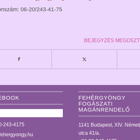
onszám: 06-20/243-41-75
BEJEGYZÉS MEGOSZ
EBOOK
FEHÉRGYÖNGY
FOGÁSZATI
MAGÁNRENDELŐ
0-243-4175
1141 Budapest, XIV. Néme
utca 41/a.
fehergyongy.hu