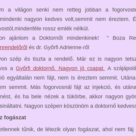
am a világon senki nem retteg jobban a fogorvostól
,mindenki nagyon kedves volt,semmit nem éreztem. É
vostól,mindenféle rossz emlék nélkül.
on ajánlom a Doktornőt mindenkinek! ” Boza R
nrendelőről
és dr. Győrfi Adrienne-ről
on szép és tiszta a rendelő. Már ez is nagyon tetsz
rvos a
Győrfi doktornő. Nagyon jó csapat.
A szájápolá
ció egyáltalán nem fájt, nem is éreztem semmit. Után
em semmit. Más fogorvosnál fájt az injekció, és ut
mést, és ha bele nézek a tükörbe, akkor nagyon gyö
ináltatni. Nagyon szépen köszönöm a doktornő kedvess
z fogászat
etlennek tűnik, de létezik olyan fogászat, ahol nem fá