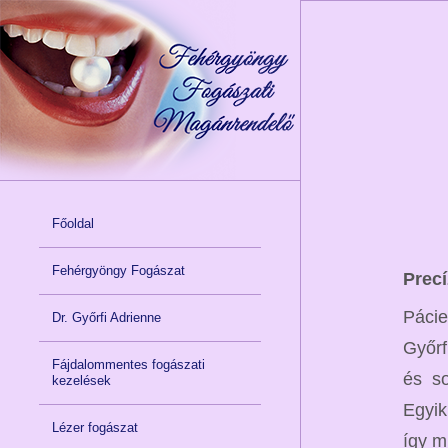
Főoldal
Fehérgyöngy Fogászat
Precí
Pácie
Dr. Győrfi Adrienne
Győrf
Fájdalommentes fogászati
és s
kezelések
Egyik
Lézer fogászat
így m