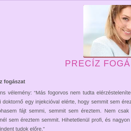
PRECÍZ FOGÁ
z fogászat
ns vélemény: “Más fogorvos nem tudta elérzésteleníte
i doktornő egy injekcióval elérte, hogy semmit sem ér
ohasem fájt semmi, semmit sem éreztem. Nem csak fú
nél sem éreztem semmit. Hihetetlenül profi, és nagyon
indent tudok előre.”