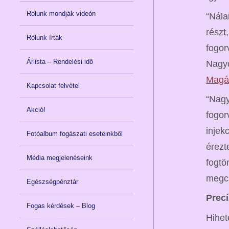
Rólunk mondják videón
“Nál
részt
Rólunk írták
fogor
Árlista – Rendelési idő
Nagy
Magá
Kapcsolat felvétel
“Nagy
Akció!
fogo
injek
Fotóalbum fogászati eseteinkből
érezt
Média megjelenéseink
fogtö
megcs
Egészségpénztár
Precí
Fogas kérdések – Blog
Hihet