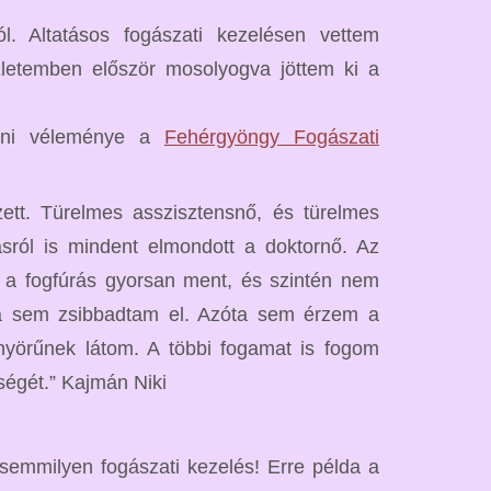
. Altatásos fogászati kezelésen vettem
letemben először mosolyogva jöttem ki a
eni véleménye a
Fehérgyöngy Fogászati
ett. Türelmes asszisztensnő, és türelmes
sról is mindent elmondott a doktornő. Az
a a fogfúrás gyorsan ment, és szintén nem
ána sem zsibbadtam el. Azóta sem érzem a
nyörűnek látom. A többi fogamat is fogom
égét.” Kajmán Niki
j semmilyen fogászati kezelés! Erre példa a