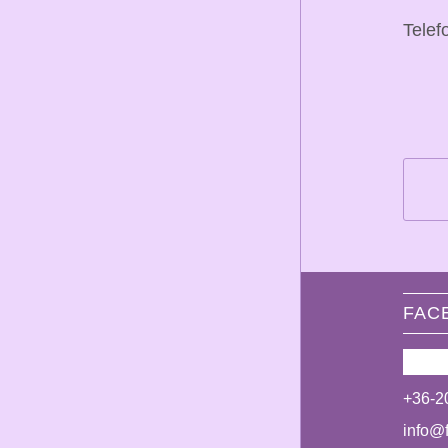
Telef
FAC
+36-2
info@