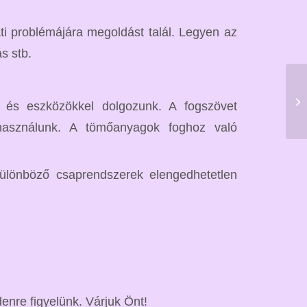
 problémájára megoldást talál. Legyen az
s stb.
 és eszközökkel dolgozunk. A fogszövet
asználunk. A tömőanyagok foghoz való
különböző csaprendszerek elengedhetetlen
denre figyelünk. Várjuk Önt!