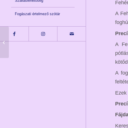
Szálláslehetőség
Fehér
A Feh
Fogászati értelmező szótár
foghú
Precí
Kiemelt fájdalommentes
A Fe
fogászat
pótl
kötőd
A fog
felté
Ezek 
Precí
Fájd
Keres