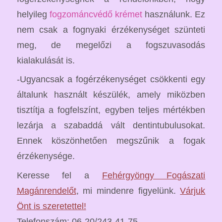
helyileg
fogzománcvédő krémet
használunk. Ez
nem csak a fognyaki érzékenységet szünteti
meg, de megelőzi a fogszuvasodás
kialakulását is.
-Ugyancsak a fogérzékenységet csökkenti egy
általunk használt készülék, amely miközben
tisztítja a fogfelszínt, egyben teljes mértékben
lezárja a szabaddá vált dentintubulusokat.
Ennek köszönhetően megszűnik a fogak
érzékenysége.
Keresse fel a
Fehérgyöngy Fogászati
Magánrendelőt
, mi mindenre figyelünk.
Várjuk
Önt is szeretettel!
Telefonszám: 06-20/243-41-75