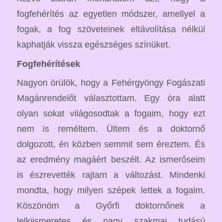
fogfehérítés az egyetlen módszer, amellyel a
fogak, a fog szöveteinek eltávolítása nélkül
kaphatják vissza egészséges színüket.
Fogfehérítések
Nagyon örülök, hogy a Fehérgyöngy Fogászati
Magánrendelőt választottam. Egy óra alatt
olyan sokat világosodtak a fogaim, hogy ezt
nem is reméltem. Ültem és a doktornő
dolgozott, én közben semmit sem éreztem. És
az eredmény magáért beszélt. Az ismerőseim
is észrevették rajtam a változást. Mindenki
mondta, hogy milyen szépek lettek a fogaim.
Köszönöm a Győrfi doktornőnek a
lelkiismeretes és nagy szakmai tudású