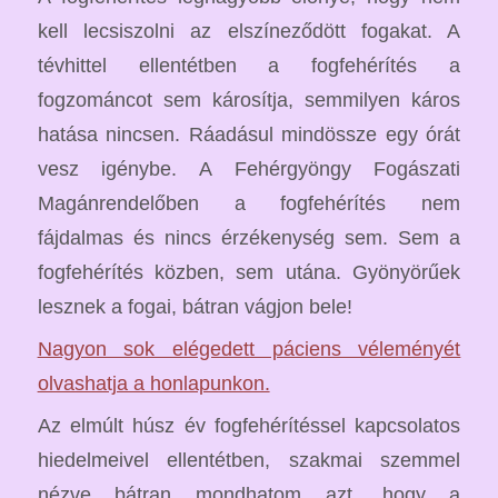
kell lecsiszolni az elszíneződött fogakat. A
tévhittel ellentétben a fogfehérítés a
fogzománcot sem károsítja, semmilyen káros
hatása nincsen. Ráadásul mindössze egy órát
vesz igénybe. A Fehérgyöngy Fogászati
Magánrendelőben a fogfehérítés nem
fájdalmas és nincs érzékenység sem. Sem a
fogfehérítés közben, sem utána. Gyönyörűek
lesznek a fogai, bátran vágjon bele!
Nagyon sok elégedett páciens véleményét
olvashatja a honlapunkon.
Az elmúlt húsz év fogfehérítéssel kapcsolatos
hiedelmeivel ellentétben, szakmai szemmel
nézve bátran mondhatom azt, hogy a