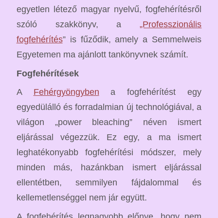
egyetlen létező magyar nyelvű, fogfehérítésről
szóló szakkönyv, a
„Professzionális
fogfehérítés
” is fűződik, amely a Semmelweis
Egyetemen ma ajánlott tankönyvnek számít.
Fogfehérítések
A
Fehérgyöngyben
a fogfehérítést egy
egyedülálló és forradalmian új technológiával, a
világon „power bleaching” néven ismert
eljárással végezzük. Ez egy, a ma ismert
leghatékonyabb fogfehérítési módszer, mely
minden más, hazánkban ismert eljárással
ellentétben, semmilyen fájdalommal és
kellemetlenséggel nem jár együtt.
A fogfehérítés legnagyobb előnye, hogy nem