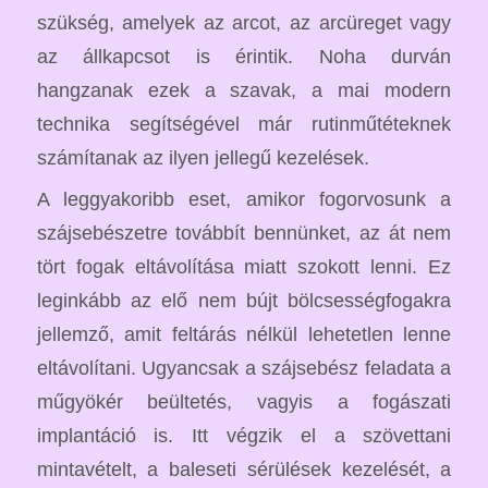
szükség, amelyek az arcot, az arcüreget vagy
az állkapcsot is érintik. Noha durván
hangzanak ezek a szavak, a mai modern
technika segítségével már rutinműtéteknek
számítanak az ilyen jellegű kezelések.
A leggyakoribb eset, amikor fogorvosunk a
szájsebészetre továbbít bennünket, az át nem
tört fogak eltávolítása miatt szokott lenni. Ez
leginkább az elő nem bújt bölcsességfogakra
jellemző, amit feltárás nélkül lehetetlen lenne
eltávolítani. Ugyancsak a szájsebész feladata a
műgyökér beültetés, vagyis a fogászati
implantáció is. Itt végzik el a szövettani
mintavételt, a baleseti sérülések kezelését, a