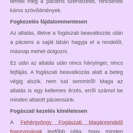
terheli meg a páciens szervezetét, nincsenek
káros szövődmények.
Fogkezelés fájdalommentesen
Az altatás, illetve a fogászati beavatkozás után
a páciens a saját lábán hagyja el a rendelőt,
másnap mehet dolgozni.
Ez után az altatás után nincs hányinger, nincs
fejfájás. A fogászati beavatkozás alatt a beteg
végig alszik, nem tud semmiről! Maga az
altatás is egy kellemes érzés, erről számol be
minden altatott páciensünk.
Fogászati kezelés kíméletesen
A
Fehérgyöngy Fogászati Magánrendelő
fogorvosának
legfőbb célja, hogy minden