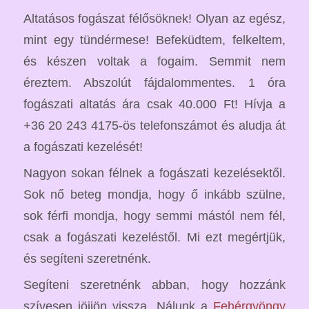
Altatásos fogászat félősöknek! Olyan az egész,
mint egy tündérmese! Befeküdtem, felkeltem,
és készen voltak a fogaim. Semmit nem
éreztem. Abszolút fájdalommentes. 1 óra
fogászati altatás ára csak 40.000 Ft! Hívja a
+36 20 243 4175-ös telefonszámot és aludja át
a fogászati kezelését!
Nagyon sokan félnek a fogászati kezelésektől.
Sok nő beteg mondja, hogy ő inkább szülne,
sok férfi mondja, hogy semmi mástól nem fél,
csak a fogászati kezeléstől. Mi ezt megértjük,
és segíteni szeretnénk.
Segíteni szeretnénk abban, hogy hozzánk
szívesen jöjjön vissza. Nálunk a
Fehérgyöngy