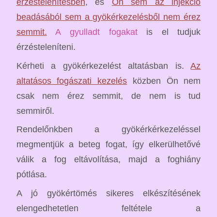
érzéstelenítésben
, és
Ön sem az injekció
beadásából sem a gyökérkezelésből nem érez
semmit.
A gyulladt fogakat
is el tudjuk
érzésteleníteni.
Kérheti a gyökérkezelést altatásban is.
Az
altatásos fogászati kezelés
közben Ön nem
csak nem érez semmit, de nem is tud
semmiről.
Rendelőnkben a gyökérkérkezeléssel
megmentjük a beteg fogat, így elkerülhetővé
válik a fog eltávolítása, majd a foghiány
pótlása.
A jó gyökértömés sikeres elkészítésének
elengedhetetlen feltétele a