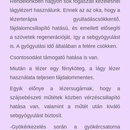
Rendelőnkben nagyon sok fogászati kezelésnél
lágylézert használunk. Ennek az az oka, hogy a
lézerterápia gyulladáscsökkentő,
fájdalomcsillapító hatású, és emellett elősegíti
a szövetek regenerációját, így a sebgyógyulást
is. A gyógyulási idő általában a felére csökken.
Csontosodást támogató hatása is van.
Miután a lézer egy fényköteg, a lágy lézer
használata teljesen fájdalommentes.
Egyik előnye a lézersugárnak, hogy a
szájsebészeti műtétek közben vérzéscsillapító
hatása van, valamint a műtét után kiváló
sebgyógyulást biztosít.
-Gyökérkezelés során a gyökércsatorna