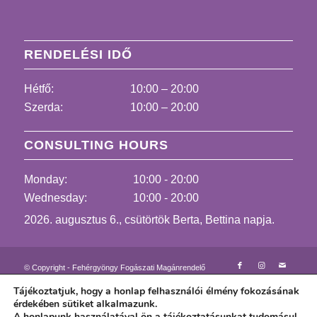
RENDELÉSI IDŐ
Hétfő:
10:00 – 20:00
Szerda:
10:00 – 20:00
CONSULTING HOURS
Monday:
10:00 - 20:00
Wednesday:
10:00 - 20:00
2026. augusztus 6., csütörtök Berta, Bettina napja.
© Copyright - Fehérgyöngy Fogászati Magánrendelő
Kapcsolat felvétel
Altatásos fogászat
Tájékoztatjuk, hogy a honlap felhasználói élmény fokozásának
Fájdalommentes fogászati kezelések
Lézer fogászat
érdekében sütiket alkalmazunk.
Dr. Győrfi Adrienne
Rólunk mondják videón
A honlapunk használatával ön a tájékoztatásunkat tudomásul