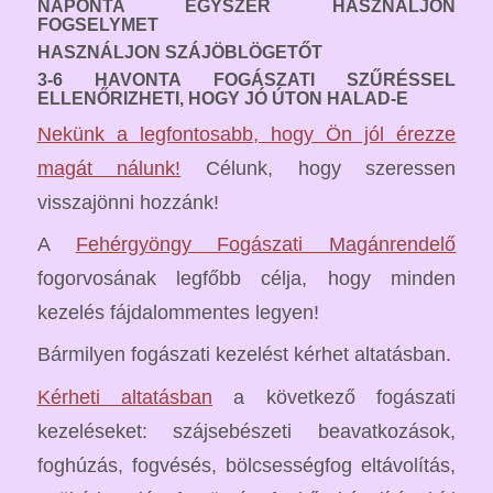
NAPONTA EGYSZER HASZNÁLJON
FOGSELYMET
HASZNÁLJON SZÁJÖBLÖGETŐT
3-6 HAVONTA FOGÁSZATI SZŰRÉSSEL
ELLENŐRIZHETI, HOGY JÓ ÚTON HALAD-E
Nekünk a legfontosabb, hogy Ön jól érezze
magát nálunk!
Célunk, hogy szeressen
visszajönni hozzánk!
A
Fehérgyöngy Fogászati Magánrendelő
fogorvosának legfőbb célja, hogy minden
kezelés fájdalommentes legyen!
Bármilyen fogászati kezelést kérhet altatásban.
Kérheti altatásban
a következő fogászati
kezeléseket: szájsebészeti beavatkozások,
foghúzás, fogvésés, bölcsességfog eltávolítás,