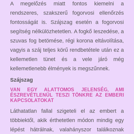
A megelőzés miatt fontos kiemelni a
rendszeres, szakszerű fogorvosi ellenőrzés
fontosságát is. Szájszag esetén a fogorvosi
segítség nélkülözhetetlen. A fogkő leszedése, a
szuvas fog betömése, régi korona eltávolítása,
vagyis a száj teljes körű rendbetétele után ez a
kellemetlen tünet és a vele járó még
kellemetlenebb élmények is megszűnnek.
Szájszag
VAN EGY ALATTOMOS JELENSÉG, AMI
ÉSZREVÉTLENÜL TESZI TÖNKRE AZ EMBERI
KAPCSOLATOKAT
Láthatatlan fallal szigeteli el az embert a
többiektől, akik érthetetlen módon mindig egy
lépést hátrálnak, valahányszor találkoznak