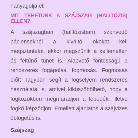
hanyagolja el!
MIT TEHETÜNK A SZÁJSZAG (HALITÓZIS)
ELLEN?
A szájszagban (halitózisban) szenvedő
pácienseknél a kiváltó okokat kell
megszüntetni, ekkor megszűnik a kellemetlen
és feltűnő tünet is. Alapvető fontosságú a
rendszeres fogápolás, fogmosás. Fogmosás
előtt nagyban segít a fogselyem rendszeres
használata is, amivel kiküszöbölhető, hogy a
fogközökben megmaradjon a lepedék, illetve
fogkő képződjön. Emellett ajánlatos a szájvizes
öblögetés is.
Szájszag