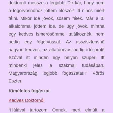
doktornő messze a legjobb! De kár, hogy nem
a fogorvosnőhöz jöttem először! Itt nincs miért
félni. Mikor ide jövök, sosem félek. Már a 3.
alkalommal jöttem ide, de úgy jövök, mintha
egy kedves ismerősömmel találkoznék, nem
pedig egy fogorvossal. Az asszisztensnő
nagyon kedves, az altatóorvos pedig irtó profi!
Szóval itt minden egy helyen szuper! Itt
mindenki jeles a szakmai tudásában.
Magyarország legjobb fogászata!!!” Vörös
Eszter
Kíméletes fogászat
Kedves Doktornő!
“Hálával tartozom Önnek, mert elmúlt a