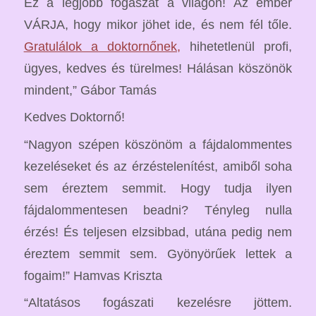
Ez a legjobb fogászat a világon! Az ember
VÁRJA, hogy mikor jöhet ide, és nem fél tőle.
Gratulálok a doktornőnek,
hihetetlenül profi,
ügyes, kedves és türelmes! Hálásan köszönök
mindent,” Gábor Tamás
Kedves Doktornő!
“Nagyon szépen köszönöm a fájdalommentes
kezeléseket és az érzéstelenítést, amiből soha
sem éreztem semmit. Hogy tudja ilyen
fájdalommentesen beadni? Tényleg nulla
érzés! És teljesen elzsibbad, utána pedig nem
éreztem semmit sem. Gyönyörűek lettek a
fogaim!” Hamvas Kriszta
“Altatásos fogászati kezelésre jöttem.