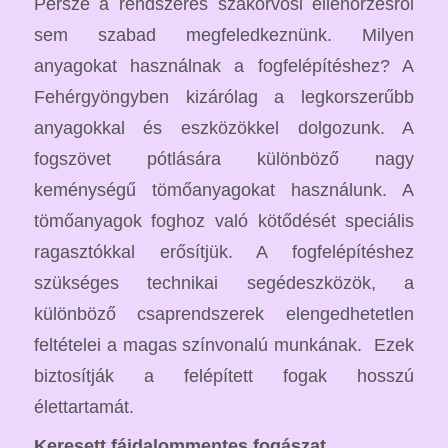
Persze a rendszeres szakorvosi ellenőrzésről
sem szabad megfeledkeznünk. Milyen
anyagokat használnak a fogfelépítéshez? A
Fehérgyöngyben kizárólag a legkorszerűbb
anyagokkal és eszközökkel dolgozunk. A
fogszövet pótlására különböző nagy
keménységű tömőanyagokat használunk. A
tömőanyagok foghoz való kötődését speciális
ragasztókkal erősítjük. A fogfelépítéshez
szükséges technikai segédeszközök, a
különböző csaprendszerek elengedhetetlen
feltételei a magas színvonalú munkának. Ezek
biztosítják a felépített fogak hosszú
élettartamát.
Keresett fájdalommentes fogászat