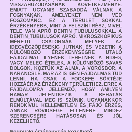
VISSZAHÚZÓDÁSÁNAK KÖVETKEZMÉNYE.
EMIATT UGYANIS SZABADDÁ VÁLNAK A
FOGNYAKAK, AMELYEKET NEM VÉD
FOGZOMÁNC. EZ A TERÜLET SOKKAL
ÉRZÉKENYEBB, MINT A FELSZÍNI RÉSZ, MIVEL
TELE VAN APRÓ DENTIN TUBULUSOKKAL. A
DENTIN TUBULUSOK APRÓ, MIKROSZKÓPIKUS
MÉRETŰ CSATORNÁK, MELYEK AZ
IDEGVÉGZŐDÉSEKIG JUTNAK ÉS VEZETIK A
KÜLÖNBÖZŐ ÉRZÉKENYSÉGRE UTALÓ
FÁJDALMAT. ILYENEK LEHETNEK A HIDEG,
VAGY MELEG ÉTELEK, A KÜLÖNBÖZŐ SAVAS
DOLGOK, KÖZTÜK AZ ALMA, A VÖRÖSBOR, A
NARANCSLÉ. MÁR AZ IS IGEN FÁJDALMAS TUD
LENNI, HA CSAK A FOGKEFE SÖRTÉJE
HOZZÁÉR AZ ÉRZÉKENY TERÜLETHEZ. ERRE A
FÁJDALOMRA JELLEMZŐ, HOGY AMILYEN
HAMAR JELENTKEZIK, A BEHATÁS
ELMÚLTÁVAL MEG IS SZŰNIK. UGYANAKKOR
RENDKÍVÜL KELLEMETLEN ÉS FÁJÓ ÉRZÉS,
ANNAK RÖVIDSÉGE ELLENÉRE. MINDEZ
SZERENCSÉRE HATÁSOSAN ÉS JÓL
KEZELHETŐ.
Fognyaki érzékenység kezelhető