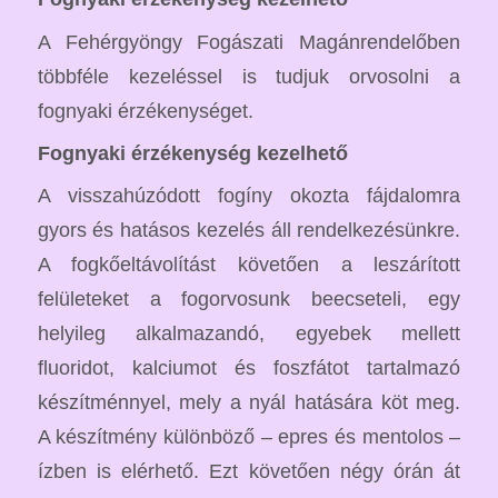
A Fehérgyöngy Fogászati Magánrendelőben
többféle kezeléssel is tudjuk orvosolni a
fognyaki érzékenységet.
Fognyaki érzékenység kezelhető
A visszahúzódott fogíny okozta fájdalomra
gyors és hatásos kezelés áll rendelkezésünkre.
A fogkőeltávolítást követően a leszárított
felületeket a fogorvosunk beecseteli, egy
helyileg alkalmazandó, egyebek mellett
fluoridot, kalciumot és foszfátot tartalmazó
készítménnyel, mely a nyál hatására köt meg.
A készítmény különböző – epres és mentolos –
ízben is elérhető. Ezt követően négy órán át