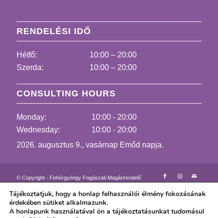
RENDELÉSI IDŐ
Hétfő:
10:00 – 20:00
Szerda:
10:00 – 20:00
CONSULTING HOURS
Monday:
10:00 - 20:00
Wednesday:
10:00 - 20:00
2026. augusztus 9., vasárnap Emőd napja.
© Copyright - Fehérgyöngy Fogászati Magánrendelő
Kapcsolat felvétel
Altatásos fogászat
Tájékoztatjuk, hogy a honlap felhasználói élmény fokozásának
Fájdalommentes fogászati kezelések
Lézer fogászat
érdekében sütiket alkalmazunk.
Dr. Győrfi Adrienne
Rólunk mondják videón
A honlapunk használatával ön a tájékoztatásunkat tudomásul
Rólunk írták
Fotóalbum fogászati eseteinkből