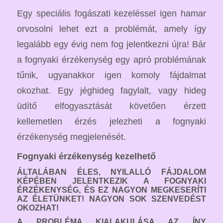
Egy speciális fogászati kezeléssel igen hamar
orvosolni lehet ezt a problémát, amely így
legalább egy évig nem fog jelentkezni újra!
Bár
a fognyaki érzékenység egy apró problémának
tűnik, ugyanakkor igen komoly fájdalmat
okozhat. Egy jéghideg fagylalt, vagy hideg
üdítő elfogyasztását követően érzett
kellemetlen érzés jelezheti a fognyaki
érzékenység megjelenését.
Fognyaki érzékenység kezelhető
ÁLTALÁBAN ÉLES, NYILALLÓ FÁJDALOM
KÉPÉBEN JELENTKEZIK A FOGNYAKI
ÉRZÉKENYSÉG, ÉS EZ NAGYON MEGKESERÍTI
AZ ÉLETÜNKET! NAGYON SOK SZENVEDÉST
OKOZHAT!
A PROBLÉMA KIALAKULÁSA AZ ÍNY