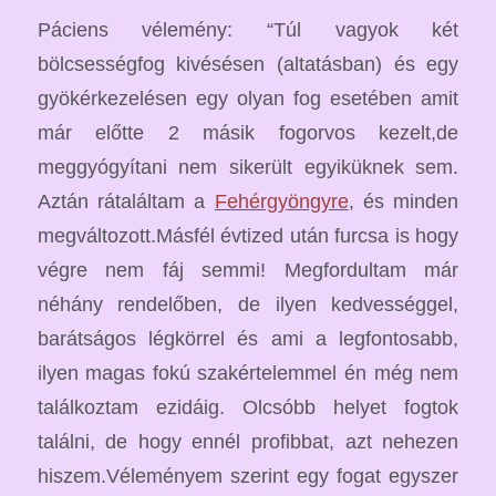
Páciens vélemény: “Túl vagyok két
bölcsességfog kivésésen (altatásban) és egy
gyökérkezelésen egy olyan fog esetében amit
már előtte 2 másik fogorvos kezelt,de
meggyógyítani nem sikerült egyiküknek sem.
Aztán rátaláltam a
Fehérgyöngyre
, és minden
megváltozott.Másfél évtized után furcsa is hogy
végre nem fáj semmi! Megfordultam már
néhány rendelőben, de ilyen kedvességgel,
barátságos légkörrel és ami a legfontosabb,
ilyen magas fokú szakértelemmel én még nem
találkoztam ezidáig. Olcsóbb helyet fogtok
találni, de hogy ennél profibbat, azt nehezen
hiszem.Véleményem szerint egy fogat egyszer