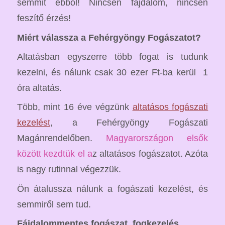
semmit ebből! Nincsen fájdalom, nincsen
feszítő érzés!
Miért válassza a Fehérgyöngy Fogászatot?
Altatásban egyszerre több fogat is tudunk
kezelni, és nálunk csak 30 ezer Ft-ba kerül 1
óra altatás.
Több, mint 16 éve végzünk
altatásos fogászati
kezelést
, a Fehérgyöngy Fogászati
Magánrendelőben.
Magyarországon elsők
között kezdtük el a
z altatásos fogászatot. Azóta
is nagy rutinnal végezzük.
Ön átalussza nálunk a fogászati kezelést, és
semmiről sem tud.
Fájdalommentes fogászat, fogkezelés